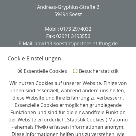
Andreas-Gryphius-Straße 2
59494 Soest
Mobil: 0173 2974032
Fax: 02921 3493556
E-Mail:
abw113-soest(at)perthes-stiftung.de
Leitung
Cookie Einstellungen
Essentielle Cookies
Besucherstatistik
Heike Brokjans
Einrichtungsleitung
Wir nutzen Cookies auf unserer Website. Einige von
ihnen sind essenziell, während andere uns helfen,
Stefanie Sprute
diese Website und Ihre Erfahrung zu verbessern.
Bereichsleitung
Essenzielle Cookies ermöglichen grundlegende
Funktionen und sind für die einwandfreie Funktion
Partner
der Website erforderlich. Statistik Cookies ( Matomo
- ehemals Piwik) erfassen Informationen anonym.
Diese Informationen helfen uns zu verstehen, wie